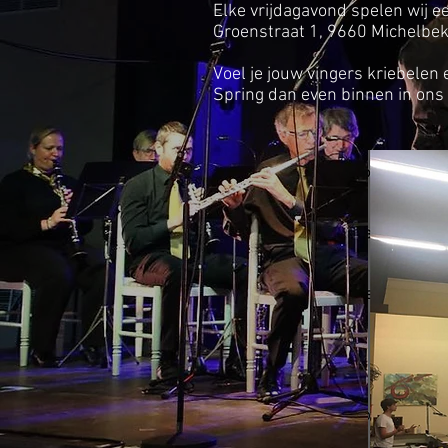
Elke vrijdagavond spelen wij ee
Groenstraat 1, 9660 Michelbe
Voel je jouw vingers kriebelen 
Spring dan even binnen in ons 