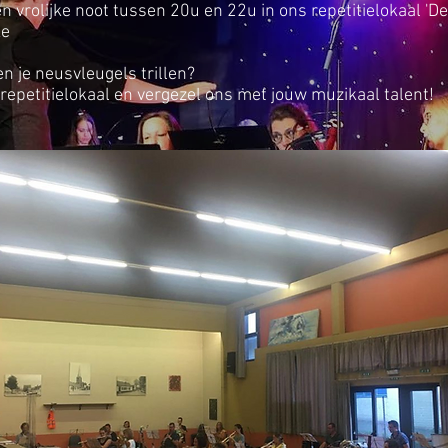
n vrolijke noot tussen 20u en 22u in ons repetitielokaal 'De 
ke
en je neusvleugels trillen?
repetitielokaal en vergezel ons met jouw muzikaal talent!