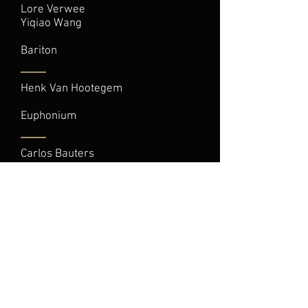
Lore Verwee
Yiqiao Wang
Bariton
Henk Van Hootegem
Euphonium
Carlos Bauters
Pierre Mertens
Rowin Van Cauwenberge
Kobe Van den Berge
Bartel Willekens
Trombone
Henri Blommaert
Johan Evenepoel
Filip Verwee